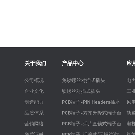
关于我们
产品中心
应
公司概况
免锁螺丝对插式插头
电
企业文化
锁螺丝对插式插头
工
制造能力
PCB端子-PIN Headers插座
风
品质体系
PCB端子-方扣升降式端子台
轨
营销网络
PCB端子-弹片直锁式端子台
电
资质证书
PCB端子-弹簧式(无螺纹)端
智