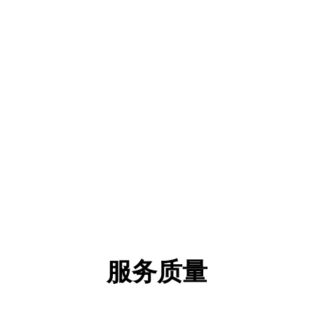
安全保障
服务态度
品每一项都经得住考验
朋友般真诚，无微不
售前售后，始终照顾
服务质量